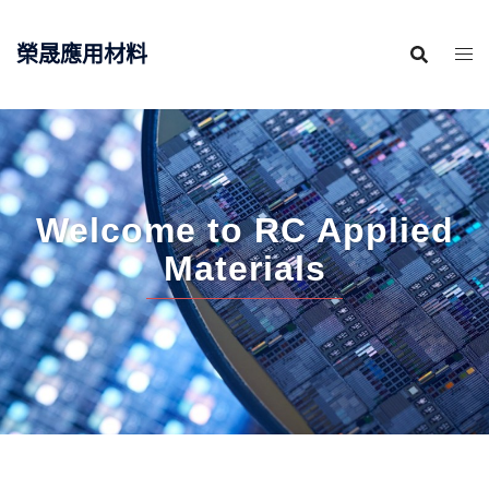
跳
至
榮晟應用材料
主
要
內
容
Welcome to RC Applied
Materials